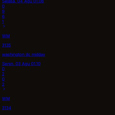
Selasa, 04 Agu
01.08
0
9
6
1
WM
3135
washington dc midday
Senin, 03 Agu
01.10
0
2
0
2
WM
3134