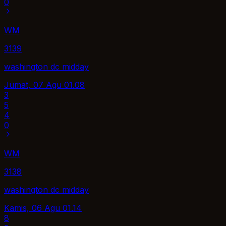
0
WM
3139
washington dc midday
Jumat, 07 Agu
01.08
3
5
4
0
WM
3138
washington dc midday
Kamis, 06 Agu
01.14
8