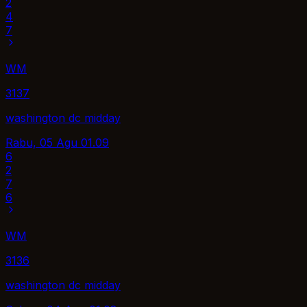
2
4
7
WM
3137
washington dc midday
Rabu, 05 Agu
01.09
6
2
7
6
WM
3136
washington dc midday