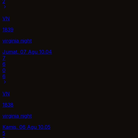
2
VN
1839
virginia night
Jumat, 07 Agu
10.04
7
6
0
6
VN
1838
virginia night
Kamis, 06 Agu
10.05
5