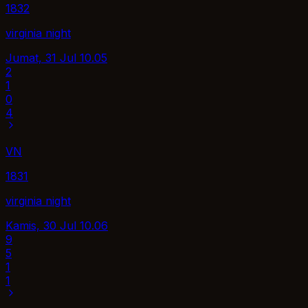
1832
virginia night
Jumat, 31 Jul
10.05
2
1
0
4
VN
1831
virginia night
Kamis, 30 Jul
10.06
9
5
1
1