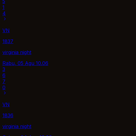
5
1
4
VN
1837
virginia night
Rabu, 05 Agu
10.06
3
6
7
0
VN
1836
virginia night