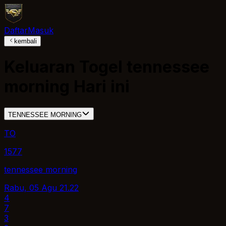
Daftar
Masuk
kembali
Keluaran Togel
tennessee
morning
Hari ini
TENNESSEE MORNING
TO
1577
tennessee morning
Rabu, 05 Agu
21.22
4
7
3