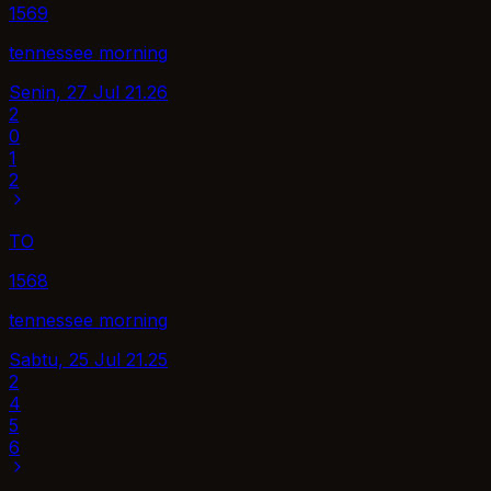
1569
tennessee morning
Senin, 27 Jul
21.26
2
0
1
2
TO
1568
tennessee morning
Sabtu, 25 Jul
21.25
2
4
5
6