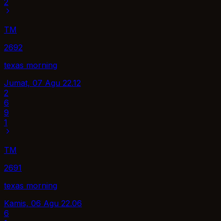
2
TM
2692
texas morning
Jumat, 07 Agu
22.12
2
6
9
1
TM
2691
texas morning
Kamis, 06 Agu
22.06
6