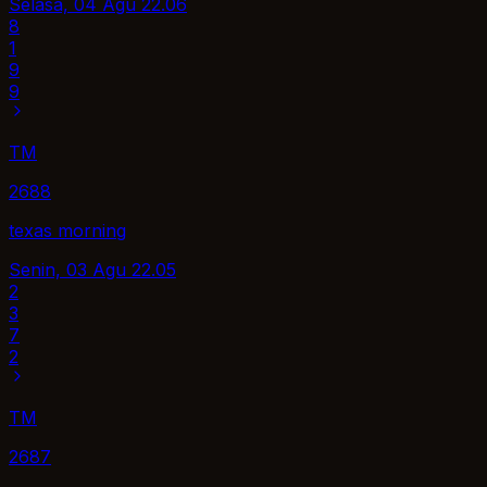
Selasa, 04 Agu
22.06
8
1
9
9
TM
2688
texas morning
Senin, 03 Agu
22.05
2
3
7
2
TM
2687