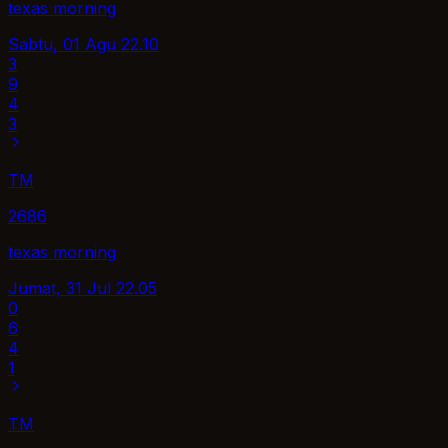
texas morning
Sabtu, 01 Agu
22.10
3
9
4
3
TM
2686
texas morning
Jumat, 31 Jul
22.05
0
6
4
1
TM