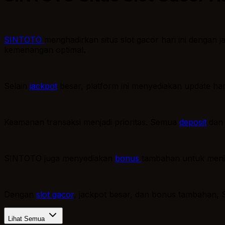
SINTOTO
menghadirkan situs slot gacor hari ini dengan
kemenangan optimal.
Selain
jackpot
besar, platform ini menyediakan update har
Keamanan transaksi menjadi prioritas. Semua
deposit
dan 
SINTOTO juga menyediakan
bonus
tambahan untuk menin
Dengan
slot gacor
, jackpot besar, dan bonus tambahan, 
Lihat Semua