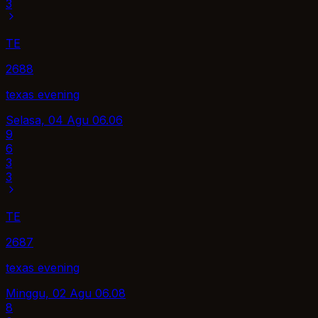
3
TE
2688
texas evening
Selasa, 04 Agu
06.06
9
6
3
3
TE
2687
texas evening
Minggu, 02 Agu
06.08
8