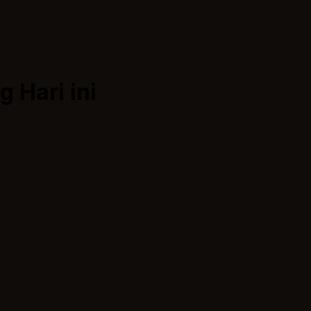
ng
Hari ini