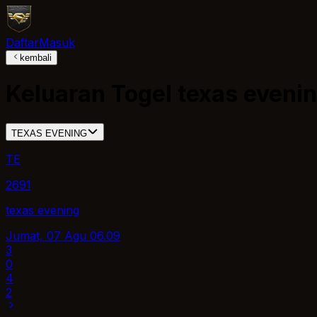
Daftar
Masuk
kembali
Keluaran Togel
texas eveni
TEXAS EVENING
TE
2691
texas evening
Jumat, 07 Agu
06.09
3
0
4
2