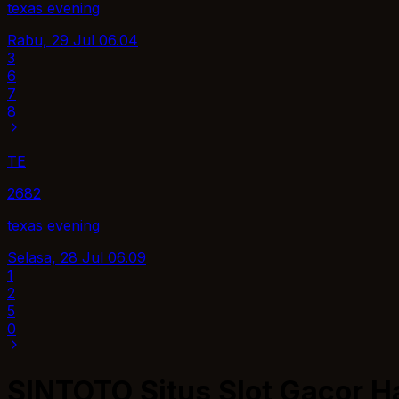
texas evening
Rabu, 29 Jul
06.04
3
6
7
8
TE
2682
texas evening
Selasa, 28 Jul
06.09
1
2
5
0
SINTOTO Situs Slot Gacor H