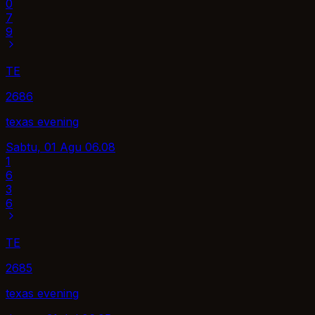
0
7
9
TE
2686
texas evening
Sabtu, 01 Agu
06.08
1
6
3
6
TE
2685
texas evening