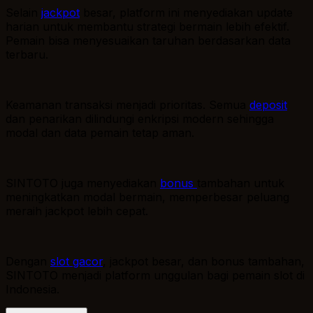
Selain
jackpot
besar, platform ini menyediakan update
harian untuk membantu strategi bermain lebih efektif.
Pemain bisa menyesuaikan taruhan berdasarkan data
terbaru.
Keamanan transaksi menjadi prioritas. Semua
deposit
dan penarikan dilindungi enkripsi modern sehingga
modal dan data pemain tetap aman.
SINTOTO juga menyediakan
bonus
tambahan untuk
meningkatkan modal bermain, memperbesar peluang
meraih jackpot lebih cepat.
Dengan
slot gacor
, jackpot besar, dan bonus tambahan,
SINTOTO menjadi platform unggulan bagi pemain slot di
Indonesia.