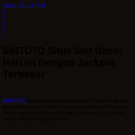
Sabtu, 25 Jul
17.50
5
1
3
1
SINTOTO Situs Slot Gacor
Hari Ini Dengan Jackpot
Terbesar
SINTOTO
menghadirkan situs slot gacor hari ini dengan
jackpot terbesar. Pemain bisa memanfaatkan informasi
harian mengenai mesin slot yang sedang gacor untuk
meraih kemenangan optimal.