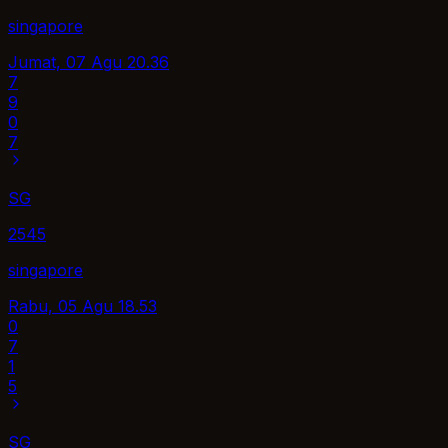
singapore
Jumat, 07 Agu
20.36
7
9
0
7
SG
2545
singapore
Rabu, 05 Agu
18.53
0
7
1
5
SG