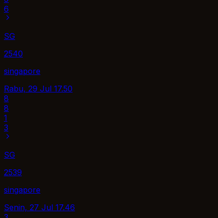
6
SG
2540
singapore
Rabu, 29 Jul
17.50
8
8
1
3
SG
2539
singapore
Senin, 27 Jul
17.46
3