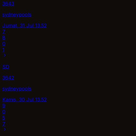
3643
sydneypools
Jumat, 31 Jul
13.52
7
8
0
1
SD
3642
sydneypools
Kamis, 30 Jul
13.52
9
0
5
7