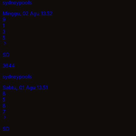
sydneypools
Minggu, 02 Agu
13.52
9
1
3
5
SD
3644
sydneypools
Sabtu, 01 Agu
13.51
8
5
8
7
SD