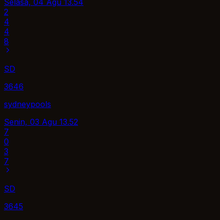
Selasa, 04 Agu
13.54
2
4
4
8
SD
3646
sydneypools
Senin, 03 Agu
13.52
7
0
3
7
SD
3645