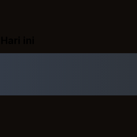
Hari ini