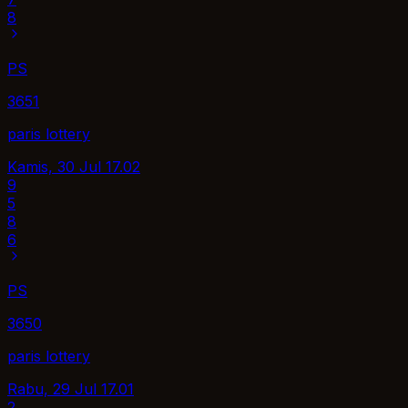
8
PS
3651
paris lottery
Kamis, 30 Jul
17.02
9
5
8
6
PS
3650
paris lottery
Rabu, 29 Jul
17.01
2