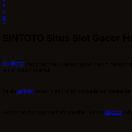
6
6
4
SINTOTO Situs Slot Gacor H
SINTOTO
menghadirkan situs slot gacor hari ini dengan
kemenangan optimal.
Selain
jackpot
besar, platform ini menyediakan update har
Keamanan transaksi menjadi prioritas. Semua
deposit
dan 