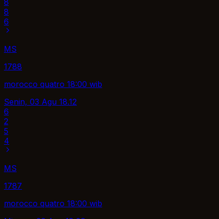
8
8
6
MS
1788
morocco quatro 18:00 wib
Senin, 03 Agu
18.12
6
2
5
4
MS
1787
morocco quatro 18:00 wib