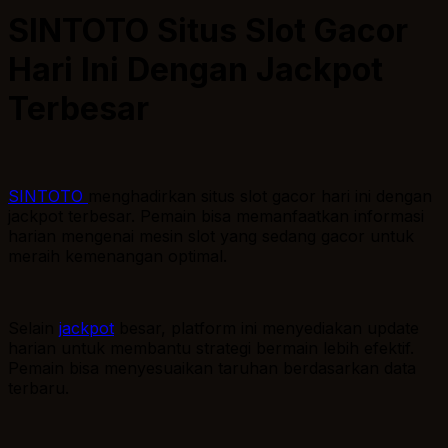
SINTOTO Situs Slot Gacor
Hari Ini Dengan Jackpot
Terbesar
SINTOTO
menghadirkan situs slot gacor hari ini dengan
jackpot terbesar. Pemain bisa memanfaatkan informasi
harian mengenai mesin slot yang sedang gacor untuk
meraih kemenangan optimal.
Selain
jackpot
besar, platform ini menyediakan update
harian untuk membantu strategi bermain lebih efektif.
Pemain bisa menyesuaikan taruhan berdasarkan data
terbaru.