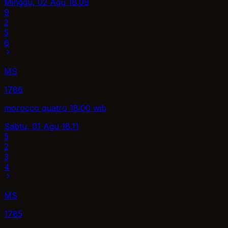
Minggu, 02 Agu
18.09
9
2
5
6
MS
1786
morocco quatro 18:00 wib
Sabtu, 01 Agu
18.11
5
2
3
4
MS
1785