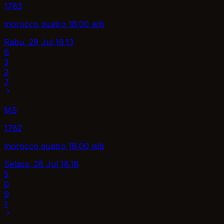
1783
morocco quatro 18:00 wib
Rabu, 29 Jul
18.13
6
3
2
7
MS
1782
morocco quatro 18:00 wib
Selasa, 28 Jul
18.18
5
0
9
1