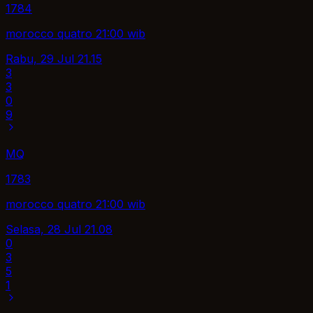
1784
morocco quatro 21:00 wib
Rabu, 29 Jul
21.15
3
3
0
9
MQ
1783
morocco quatro 21:00 wib
Selasa, 28 Jul
21.08
0
3
5
1