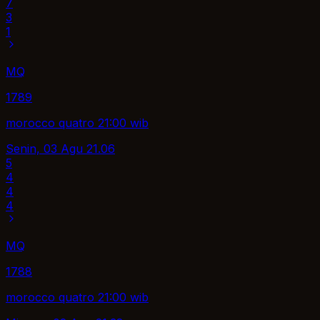
7
3
1
MQ
1789
morocco quatro 21:00 wib
Senin, 03 Agu
21.06
5
4
4
4
MQ
1788
morocco quatro 21:00 wib