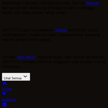
Keamanan transaksi menjadi prioritas. Semua
deposit
dan penarikan dilindungi enkripsi modern sehingga
modal dan data pemain tetap aman.
SINTOTO juga menyediakan
bonus
tambahan untuk
meningkatkan modal bermain, memperbesar peluang
meraih jackpot lebih cepat.
Dengan
slot gacor
, jackpot besar, dan bonus tambahan,
SINTOTO menjadi platform unggulan bagi pemain slot di
Indonesia.
Lihat Semua
home
explore