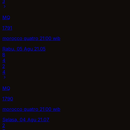
3
MQ
1791
morocco quatro 21:00 wib
Rabu, 05 Agu
21.05
8
4
2
4
MQ
1790
morocco quatro 21:00 wib
Selasa, 04 Agu
21.07
2