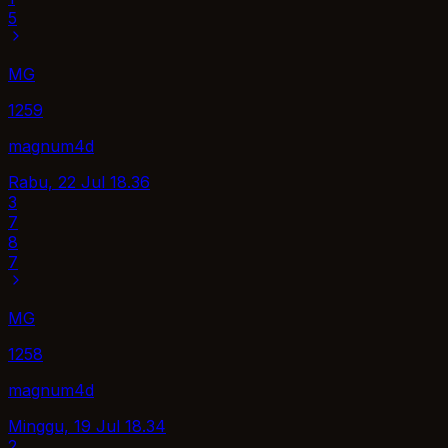
5
MG
1259
magnum4d
Rabu, 22 Jul
18.36
3
7
8
7
MG
1258
magnum4d
Minggu, 19 Jul
18.34
2