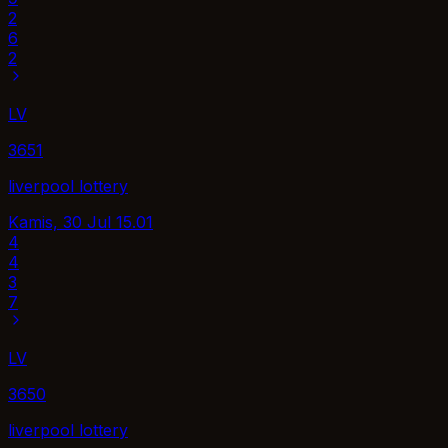
2
6
2
LV
3651
liverpool lottery
Kamis, 30 Jul
15.01
4
4
3
7
LV
3650
liverpool lottery