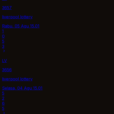
3657
liverpool lottery
Rabu, 05 Agu
15.01
1
0
5
3
LV
3656
liverpool lottery
Selasa, 04 Agu
15.01
5
2
6
5