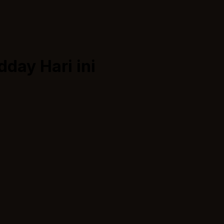
idday
Hari ini