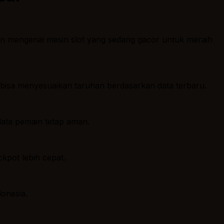
ian mengenai mesin slot yang sedang gacor untuk meraih
n bisa menyesuaikan taruhan berdasarkan data terbaru.
data pemain tetap aman.
pot lebih cepat.
onesia.