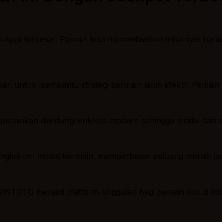
 jackpot terbesar. Pemain bisa memanfaatkan informasi har
ian untuk membantu strategi bermain lebih efektif. Pemai
penarikan dilindungi enkripsi modern sehingga modal dan 
gkatkan modal bermain, memperbesar peluang meraih jack
SINTOTO menjadi platform unggulan bagi pemain slot di Ind