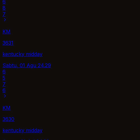
6
8
7
KM
3631
kentucky midday
Sabtu, 01 Agu
24.29
6
5
7
6
KM
3630
kentucky midday