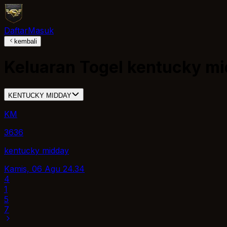
Daftar
Masuk
kembali
Keluaran Togel
kentucky m
KENTUCKY MIDDAY
KM
3636
kentucky midday
Kamis, 06 Agu
24.34
4
1
5
7