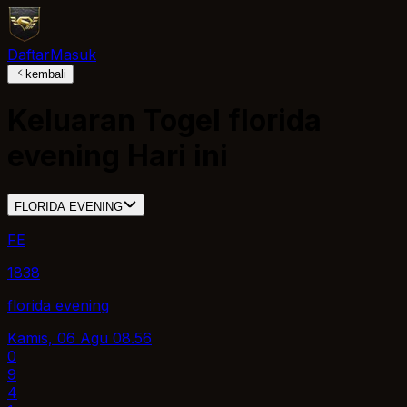
Daftar
Masuk
kembali
Keluaran Togel
florida
evening
Hari ini
FLORIDA EVENING
FE
1838
florida evening
Kamis, 06 Agu
08.56
0
9
4