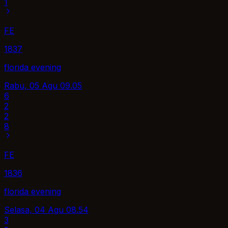
1
FE
1837
florida evening
Rabu, 05 Agu
09.05
6
2
2
8
FE
1836
florida evening
Selasa, 04 Agu
08.54
3