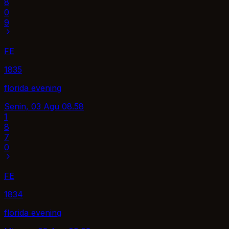
8
0
9
FE
1835
florida evening
Senin, 03 Agu
08.58
1
8
7
0
FE
1834
florida evening