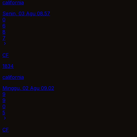
california
Senin, 03 Agu
08.57
0
6
8
7
CF
1834
california
Minggu, 02 Agu
09.02
9
9
0
5
CF