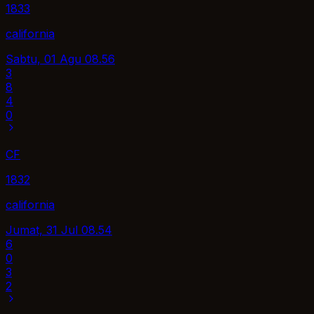
1833
california
Sabtu, 01 Agu
08.56
3
8
4
0
CF
1832
california
Jumat, 31 Jul
08.54
6
0
3
2