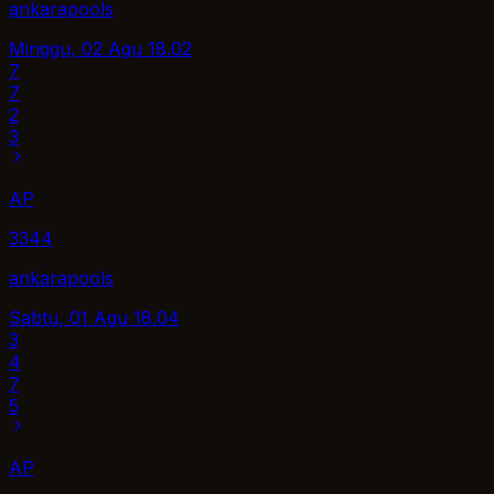
ankarapools
Minggu, 02 Agu
18.02
7
7
2
3
AP
3344
ankarapools
Sabtu, 01 Agu
18.04
3
4
7
5
AP