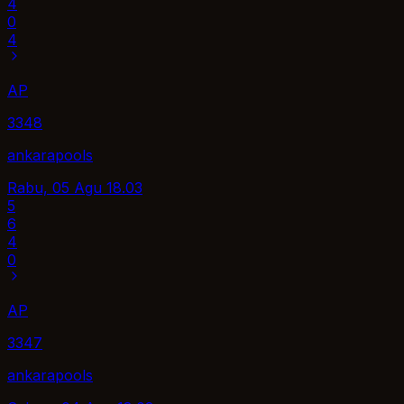
4
0
4
AP
3348
ankarapools
Rabu, 05 Agu
18.03
5
6
4
0
AP
3347
ankarapools