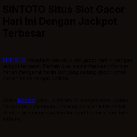
SINTOTO Situs Slot Gacor
Hari Ini Dengan Jackpot
Terbesar
SINTOTO
menghadirkan situs slot gacor hari ini dengan
jackpot terbesar. Pemain bisa memanfaatkan informasi
harian mengenai mesin slot yang sedang gacor untuk
meraih kemenangan optimal.
Selain
jackpot
besar, platform ini menyediakan update
harian untuk membantu strategi bermain lebih efektif.
Pemain bisa menyesuaikan taruhan berdasarkan data
terbaru.