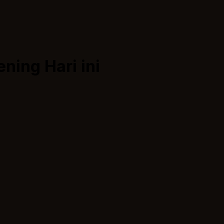
ening
Hari ini