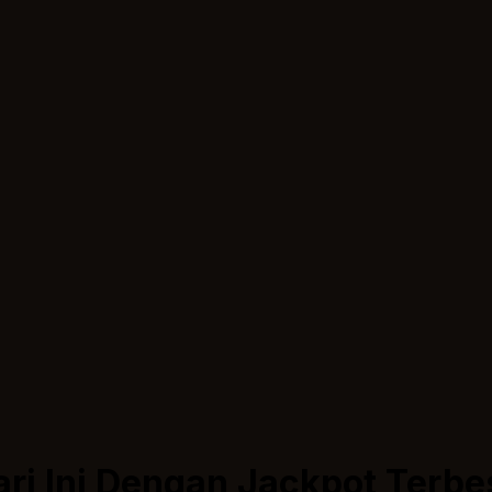
ari Ini Dengan Jackpot Terbe