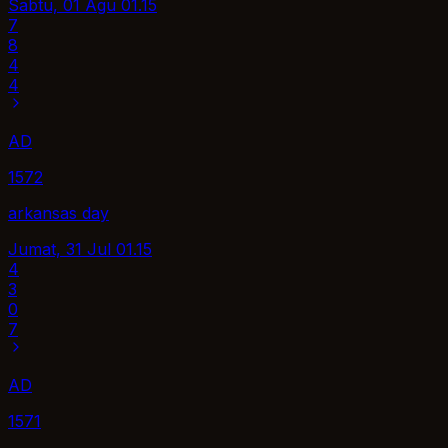
Sabtu, 01 Agu
01.15
7
8
4
4
AD
1572
arkansas day
Jumat, 31 Jul
01.15
4
3
0
7
AD
1571