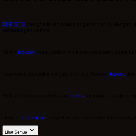
SINTOTO
menghadirkan situs slot gacor hari ini dengan
kemenangan optimal.
Selain
jackpot
besar, platform ini menyediakan update har
Keamanan transaksi menjadi prioritas. Semua
deposit
dan 
SINTOTO juga menyediakan
bonus
tambahan untuk menin
Dengan
slot gacor
, jackpot besar, dan bonus tambahan, 
Lihat Semua