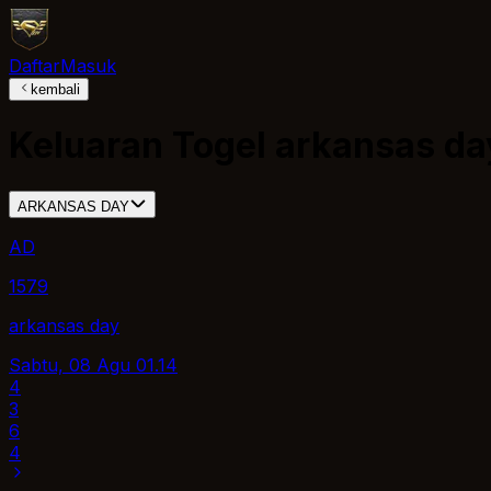
Daftar
Masuk
kembali
Keluaran Togel
arkansas da
ARKANSAS DAY
AD
1579
arkansas day
Sabtu, 08 Agu
01.14
4
3
6
4