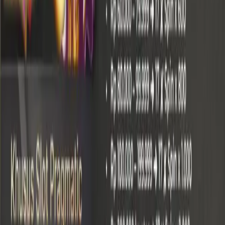
Selain
jackpot
besar, platform ini menyediakan update
harian untuk membantu strategi bermain lebih efektif.
Pemain bisa menyesuaikan taruhan berdasarkan data
terbaru.
Keamanan transaksi menjadi prioritas. Semua
deposit
dan penarikan dilindungi enkripsi modern sehingga
modal dan data pemain tetap aman.
SINTOTO juga menyediakan
bonus
tambahan untuk
meningkatkan modal bermain, memperbesar peluang
meraih jackpot lebih cepat.
Dengan
slot gacor
, jackpot besar, dan bonus tambahan,
SINTOTO menjadi platform unggulan bagi pemain slot di