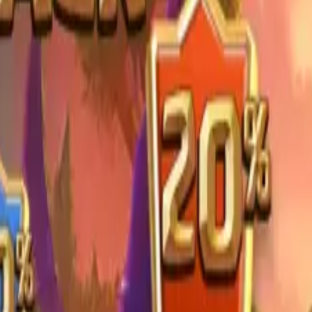
s lainnya).
ldo akun dan dapat dimainkan atau di-withdraw langsu
mo lainnya.
 aktivitas pemain.