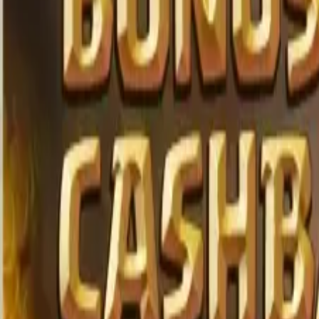
• 20% : Rp 5.000.000 – Rp 9.999.999.
• 10% : Rp 200.000 – Rp 4.999.999.
• Minimal kekalahan untuk mendapatkan cashback ada
Periode Perhitungan & Distribusi
Perhitungan
• Bonus cashback dihitung dari Hari Senin sampai Hari
Distribusi
• Bonus cashback dibagikan setiap hari Selasa.
• Bonus cashback dapat diklaim dengan 2 cara yaitu de