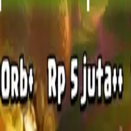
ian untuk membantu strategi bermain lebih efektif. Pemai
penarikan dilindungi enkripsi modern sehingga modal dan 
gkatkan modal bermain, memperbesar peluang meraih jack
SINTOTO menjadi platform unggulan bagi pemain slot di Ind