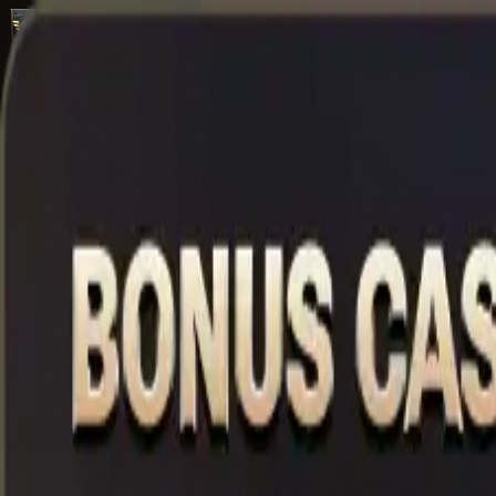
Daftar
Masuk
kembali
Detail Promosi
Info Cashback
untuk
MEMBER
setia
L
Cashback Pragmatic Play
Kekalahan
Rp200.000 – Rp999.999 →
Cashback 1
Kekalahan
Rp1.000.000 – Rp4.999.999
→ Cashback
Kekalahan
Rp5.000.000 ke atas
→ Cashback 20%
Cashback Provider Lain
Habanero: 10%