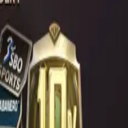
t)
.
n diblokir permanen beserta saldo di dalamnya.
h periode tersebut berakhir
apai minimal Rp200.000
. Perhitungan cashback dihitung