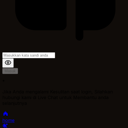
Masuk
*
Jika Anda mengalami Kesulitan saat login, Silahkan
hubungi kami di Live Chat untuk Membantu anda
selanjutnya
home