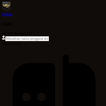
Daftar
login
Nama pengguna
Kata sandi