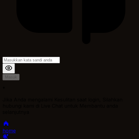
Masuk
*
Jika Anda mengalami Kesulitan saat login, Silahkan
hubungi kami di Live Chat untuk Membantu anda
selanjutnya
home