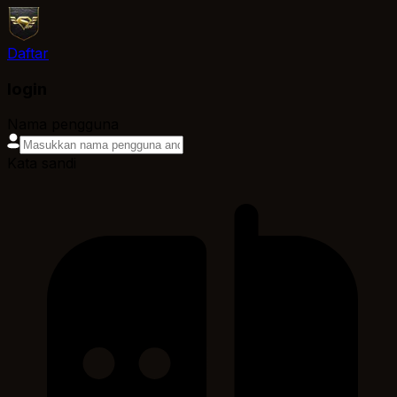
Daftar
login
Nama pengguna
Kata sandi