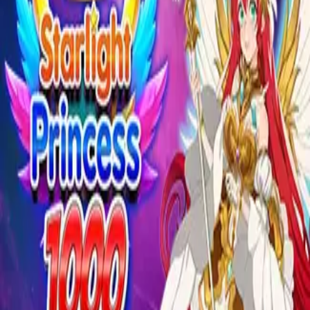
Selain
jackpot
besar, platform ini menyediakan update
harian untuk membantu strategi bermain lebih efektif.
Pemain bisa menyesuaikan taruhan berdasarkan data
terbaru.
Keamanan transaksi menjadi prioritas. Semua
deposit
dan penarikan dilindungi enkripsi modern sehingga
modal dan data pemain tetap aman.
SINTOTO juga menyediakan
bonus
tambahan untuk
meningkatkan modal bermain, memperbesar peluang
meraih jackpot lebih cepat.
Dengan
slot gacor
, jackpot besar, dan bonus tambahan,
SINTOTO menjadi platform unggulan bagi pemain slot di
Indonesia.