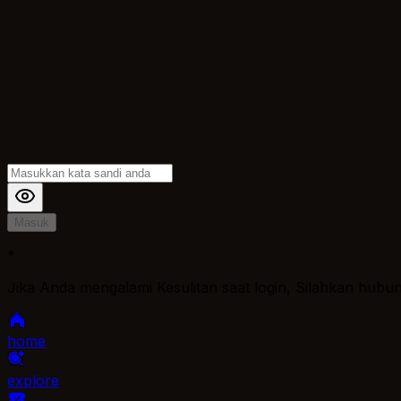
Masuk
*
Jika Anda mengalami Kesulitan saat login, Silahkan hubu
home
explore