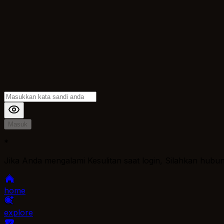
Masuk
*
Jika Anda mengalami Kesulitan saat login, Silahkan hubu
home
explore