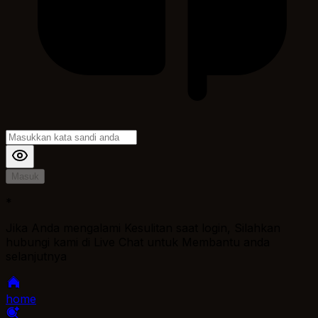
Masuk
*
Jika Anda mengalami Kesulitan saat login, Silahkan
hubungi kami di Live Chat untuk Membantu anda
selanjutnya
home