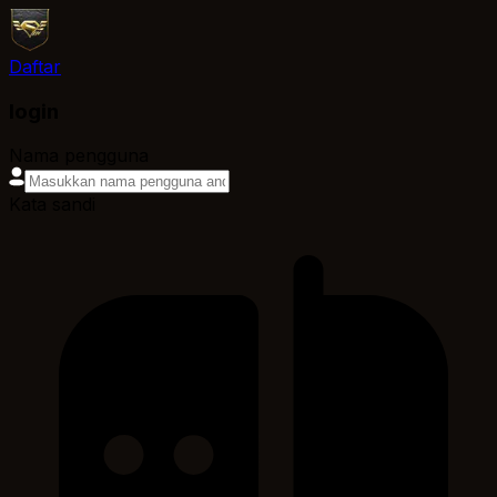
Daftar
login
Nama pengguna
Kata sandi