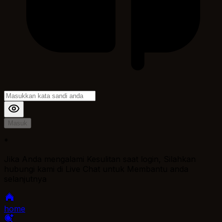
Masuk
*
Jika Anda mengalami Kesulitan saat login, Silahkan
hubungi kami di Live Chat untuk Membantu anda
selanjutnya
home