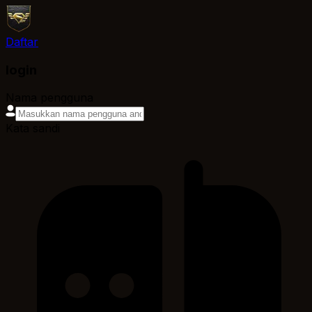
Daftar
login
Nama pengguna
Kata sandi