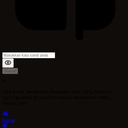
Masuk
*
Jika Anda mengalami Kesulitan saat login, Silahkan
hubungi kami di Live Chat untuk Membantu anda
selanjutnya
home