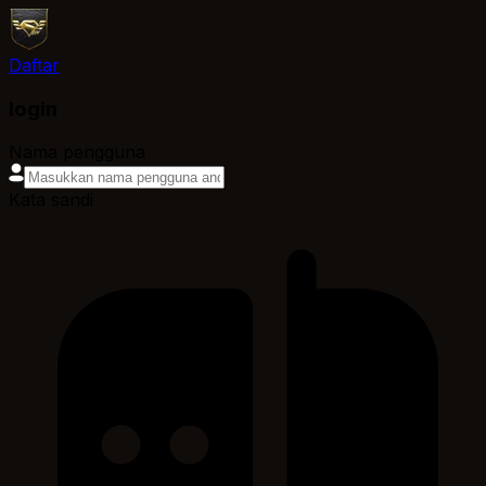
Daftar
login
Nama pengguna
Kata sandi