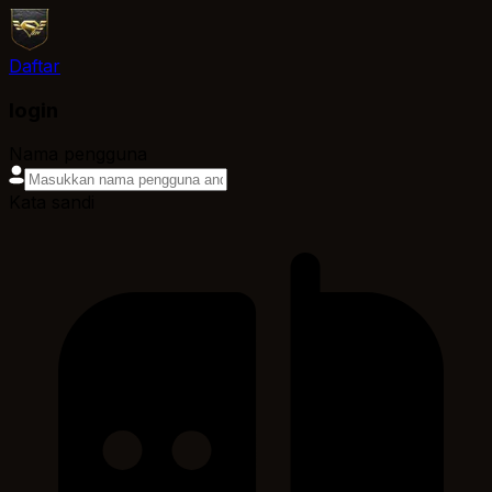
Daftar
login
Nama pengguna
Kata sandi