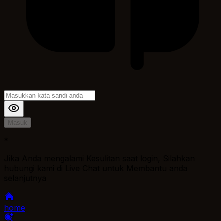
Masuk
*
Jika Anda mengalami Kesulitan saat login, Silahkan
hubungi kami di Live Chat untuk Membantu anda
selanjutnya
home