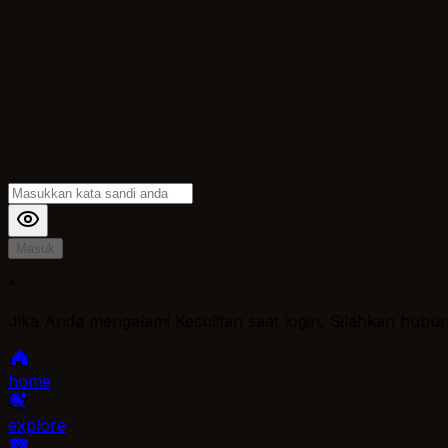
Masuk
*
Jika Anda mengalami Kesulitan saat login, Silahkan hubu
home
explore