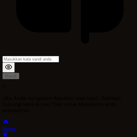
Masuk
*
Jika Anda mengalami Kesulitan saat login, Silahkan
hubungi kami di Live Chat untuk Membantu anda
selanjutnya
home