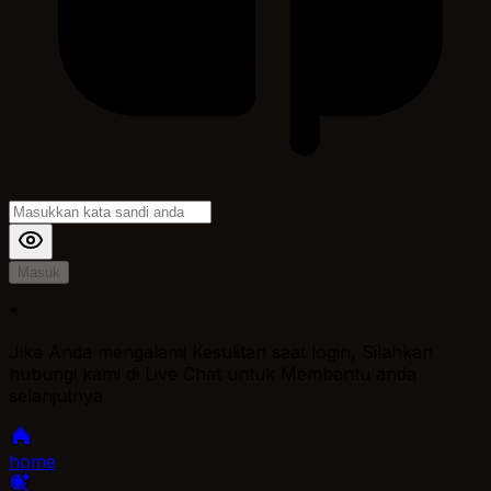
Masuk
*
Jika Anda mengalami Kesulitan saat login, Silahkan
hubungi kami di Live Chat untuk Membantu anda
selanjutnya
home