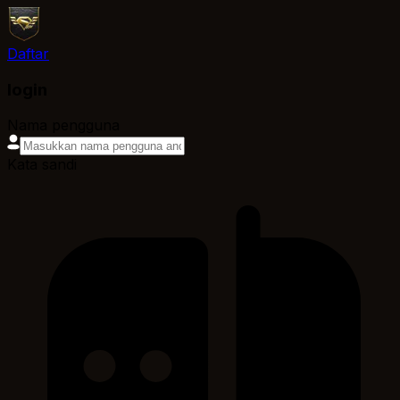
Daftar
login
Nama pengguna
Kata sandi