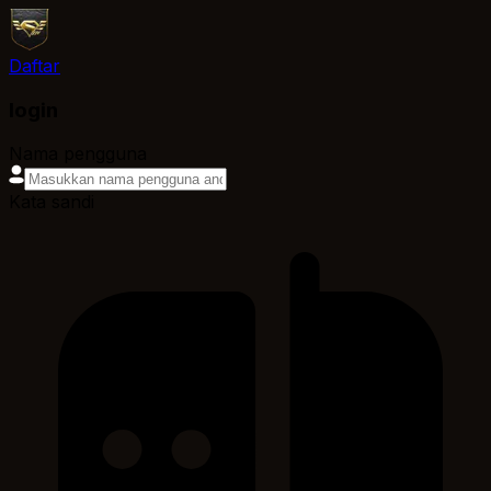
Daftar
login
Nama pengguna
Kata sandi