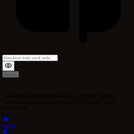
Masuk
*
Jika Anda mengalami Kesulitan saat login, Silahkan
hubungi kami di Live Chat untuk Membantu anda
selanjutnya
home